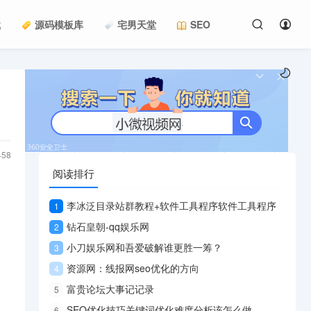
载
源码模板库
宅男天堂
SEO
458
阅读排行
李冰泛目录站群教程+软件工具程序软件工具程序
1
钻石皇朝-qq娱乐网
2
小刀娱乐网和吾爱破解谁更胜一筹？
3
资源网：线报网seo优化的方向
4
富贵论坛大事记记录
5
SEO优化技巧关键词优化难度分析该怎么做
6